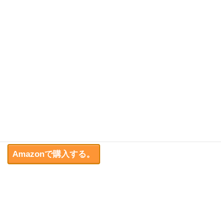
昨年5月に刊行され、絶大な支持を頂いた『Windowsプ
ロフェッショナルゲームプログラミング』の続編が、
いよいよ登場。軽妙洒脱な「やねうらお節」はそのま
まに、VNI界きっての人気者「メモリちゃん」も参
戦。極上の解説と4コマ漫画でプログラミング解説書に
革命を起こします。「ビット演算の魔術」「タスクシ
ステム」「マイクロスレッド」「Java互換スレッドに
よるマルチスレッドのデザインパターン（C++版）」
「yaneSDK3rdのBCC5.5への対応」など、前作を遥か
に凌駕する内容でお届けします。
Amazonで購入する。